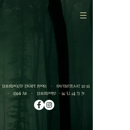
Emmelocked Escape room - havenstraat 22-28
5
4
- 8304 AH - Emmeloord - 06
1 6
73 79